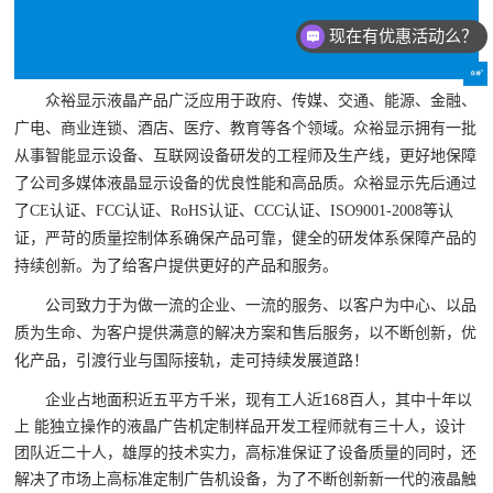
现在有优惠活动么？
众裕显示液晶
产品
广泛应用于政府、传媒、交通、能源、金融、
广电、商业连锁、酒店、医疗、教育等各个领域
。
众裕显示
拥有一批
从事智能显示设备、互联网设备研发的工程师及生产线，更好地保障
了公司多媒体液晶显示设备的优良性能和高品质。
众裕显示
先后通过
了CE认证、FCC认证、RoHS认证、CCC认证、ISO9001-2008等认
证，严苛的质量控制体系确保产品可靠，健全的研发体系保障产品的
持续创新。为了给客户提供更好的产品和服务
。
公司致力于为做一流的企业、一流的服务、以客户为中心、以品
质为生命、为客户提供满意的解决方案和售后服务，以不断创新，优
化产品，引渡行业与国际接轨，走可持续发展道路！
企业占地面积近五平方千米，现有工人近168百人，其中十年以
上 能独立操作的液晶广告机定制样品开发工程师就有三十人，设计
团队近二十人，雄厚的技术实力，高标准保证了设备质量的同时，还
解决了市场上高标准定制广告机设备，为了不断创新新一代的液晶触